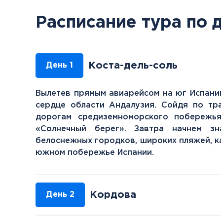
Расписание тура по 
Коста-дель-соль
День 1
Вылетев прямым авиарейсом на юг Испании
сердце области Андалузия. Сойдя по тр
дорогам средиземноморского побережья
«Солнечный берег». Завтра начнем з
белоснежных городков, широких пляжей, к
южном побережье Испании.
Кордова
День 2