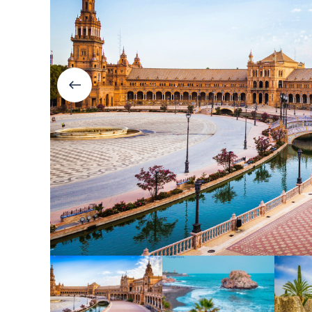
Болгария
Грузия
Велинград
Боржоми