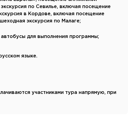
Канарские острова
 экскурсия по Севилье, включая посещение
Смотреть все
экскурсия в Кордове, включая посещение
ешеходная экскурсия по Малаге;
Балтийские круизы
Арктические круизы
 автобусы для выполнения программы;
русском языке.
плачиваются участниками тура напрямую, при