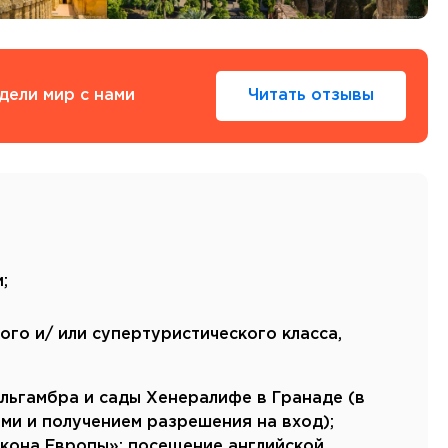
Тенерифе
Турция
Финляндия
Франция
дели мир с нами
Читать отзывы
Хорватия
Черногория
Швеция
Шотландия
Эстония
Южная Корея
Смотреть все
;
ого и/ или супертуристического класса,
Регионы плавания
льгамбра и сады Хенералифе в Гранаде (в
Полярный Круг
ми и получением разрешения на вход);
Северная Америка
лкона Европы»; посещение английской