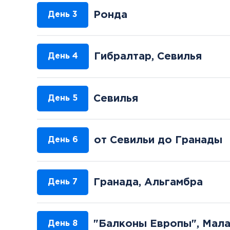
Ронда
День 3
Гибралтар, Севилья
День 4
Севилья
День 5
от Севильи до Гранады
День 6
Гранада, Альгамбра
День 7
"Балконы Европы", Мала
День 8