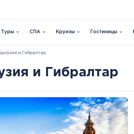
Туры
СПА
Круизы
Гостиницы
Отели
далузия и Гибралтар
Страны и острова
David Dead Sea 
Австрия
Vert Hotel Dead
узия и Гибралтар
Аргентина
U Splash Resort E
Бельгия
Leonardo Plaza E
Великобритания
Leonardo Club Ei
овакия
Венгрия
Leonardo Privile
Вьетнам
Leonardo Club 
ештяны
Германия
Isla Brown Eilat
Европа
Азия
Афри
Голландия
Смотреть все
Австрия
ОАЭ
Марок
Гренландия
Бельгия
Таиланд
Смотр
Греция
Великобритания
Южная Корея