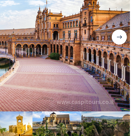
Дания
Германия
Япония
Израиль
Грузия
Смотреть все
Ирландия
Дания
Исландия
Ирландия
Испания
Исландия
Италия
Испания
Канада
Смотреть все
Карибы
Кипр
Латвия
Литва
Мадейра
Мальта
Норвегия
Польша
Португалия
Сардиния
Сицилия
Словакия