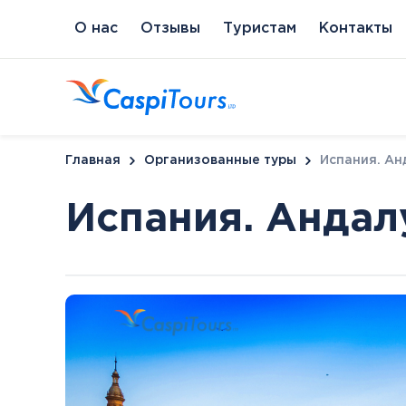
О нас
Отзывы
Туристам
Контакты
Главная
Организованные туры
Испания. Ан
Испания. Андал
Венгрия
Литва
Кипр
Сл
Будапешт
Бирштонас
Протарас
Пи
Хайдусобосло
Друскининкай
Хевиз
Паланга
Шарвар