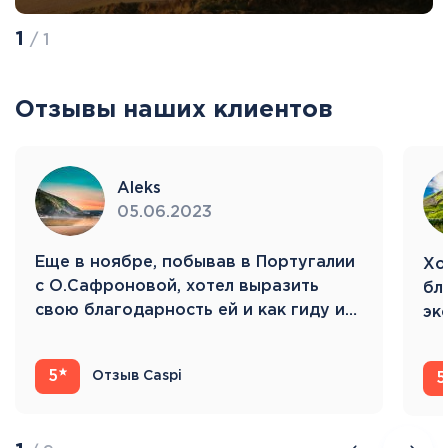
1
/ 1
Отзывы наших клиентов
Aleks
05.06.2023
Eще в ноябре, побывав в Португалии
Хо
с О.Сафроновой, хотел выразить
бл
свою благодарность ей и как гиду и…
эк
Ис
5
Отзыв Caspi
5