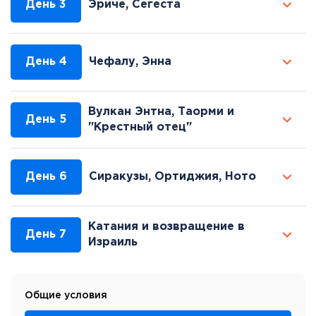
День 3
Эриче, Сегеста
День 4
Чефалу, Энна
Вулкан Энтна, Таорми и
День 5
"Крестный отец"
День 6
Сиракузы, Ортиджия, Ното
Катания и возвращение в
День 7
Израиль
Общие условия