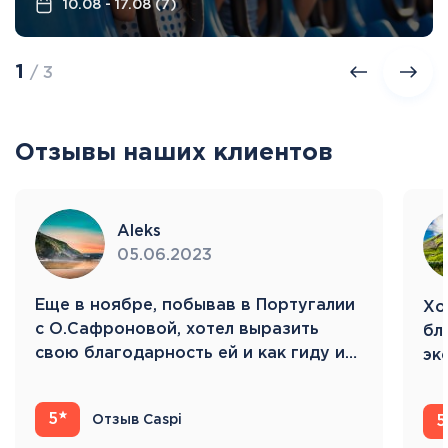
10.08 - 17.08 (7)
1
/ 3
Отзывы наших клиентов
Aleks
05.06.2023
Eще в ноябре, побывав в Португалии
Хо
с О.Сафроновой, хотел выразить
бл
свою благодарность ей и как гиду и…
эк
Ис
5
Отзыв Caspi
5