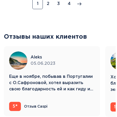
1
2
3
4
Отзывы наших клиентов
Aleks
05.06.2023
Eще в ноябре, побывав в Португалии
Хо
с О.Сафроновой, хотел выразить
бл
свою благодарность ей и как гиду и…
эк
Ис
5
Отзыв Caspi
5