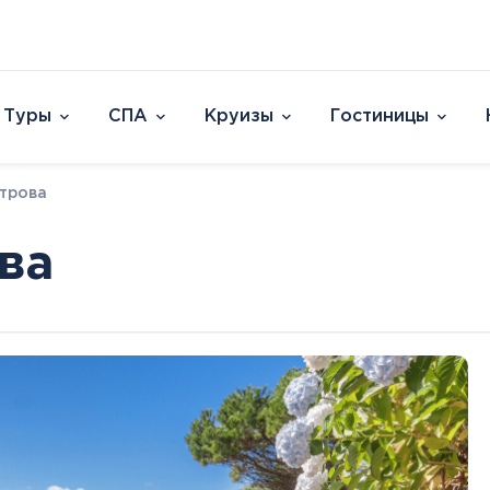
Туры
СПА
Круизы
Гостиницы
Отели
трова
Страны и острова
David Dead Sea 
Австрия
Vert Hotel Dead
ва
Аргентина
U Splash Resort E
Бельгия
Leonardo Plaza E
Великобритания
Leonardo Club Ei
овакия
Венгрия
Leonardo Privile
Вьетнам
Leonardo Club 
ештяны
Германия
Isla Brown Eilat
Европа
Азия
Афри
Голландия
Смотреть все
Австрия
ОАЭ
Марок
Гренландия
Бельгия
Таиланд
Смотр
Греция
Великобритания
Южная Корея