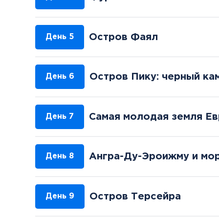
Остров Фаял
День 5
Остров Пику: черный кам
День 6
Самая молодая земля Е
День 7
Ангра-Ду-Эроижму и мо
День 8
Остров Терсейра
День 9