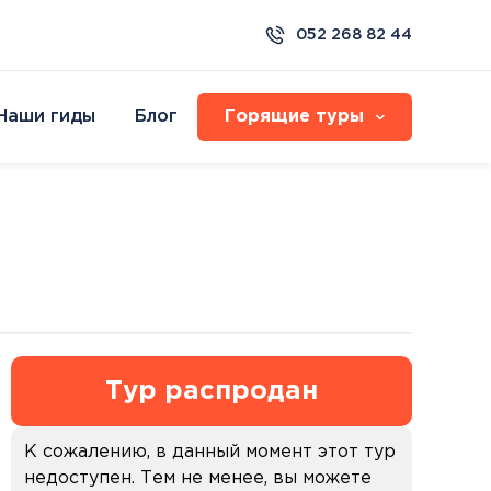
052 268 82 44
Наши гиды
Блог
Горящие туры
Организованные туры
СПА Туры
Resort & Spa
Семейные туры с детьми
Хайдусобосло
Израиль
Круизы
 Sea
Экзотические туры
Друскининкай
ilat
Фестивали и карнавалы
Хевиз
Мертвое море
ilat
Бирштонас
Эйлат
lat
Пиештяны
ge Eilat
Паланга
Dead Sea
Боржоми
Тур распродан
Будапешт
ка
Протарас
ко
К сожалению, в данный момент этот тур
еть все
недоступен. Тем не менее, вы можете