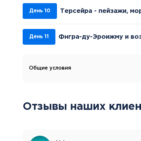
Терсейра - пейзажи, мо
День 10
Фнгра-ду-Эроижму и во
День 11
Общие условия
Отзывы наших клиен