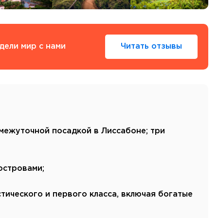
Тенерифе
Турция
Финляндия
Франция
дели мир с нами
Читать отзывы
Хорватия
Черногория
Швеция
Шотландия
Эстония
Южная Корея
Смотреть все
омежуточной посадкой в Лиссабоне; три
островами;
Регионы плавания
стического и первого класса, включая богатые
Полярный Круг
Северная Америка