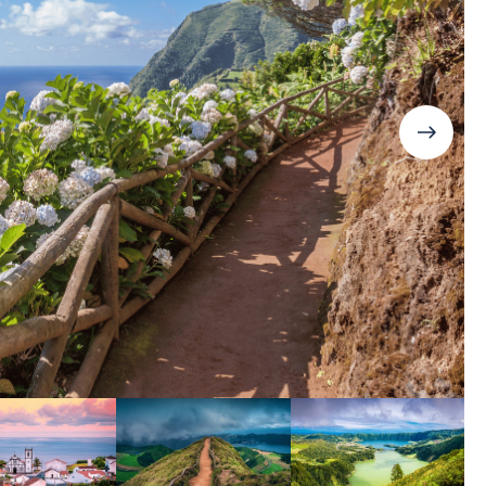
Дания
Германия
Япония
Израиль
Грузия
Смотреть все
Ирландия
Дания
Исландия
Ирландия
Испания
Исландия
Италия
Испания
Канада
Смотреть все
Карибы
Кипр
Латвия
Литва
Мадейра
Мальта
Норвегия
Польша
Португалия
Сардиния
Сицилия
Словакия