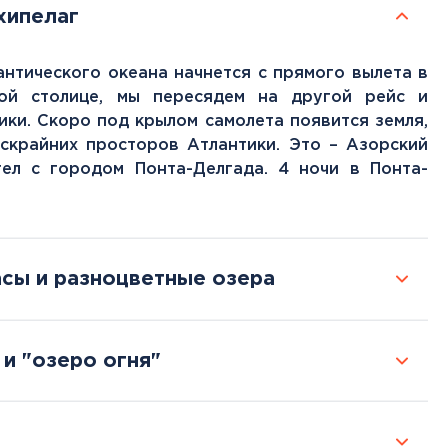
хипелаг
нтического океана начнется с прямого вылета в
кой столице, мы пересядем на другой рейс и
ики. Скоро под крылом самолета появится земля,
скрайних просторов Атлантики. Это – Азорский
гел с городом Понта-Делгада. 4 ночи в Понта-
асы и разноцветные озера
и "озеро огня"