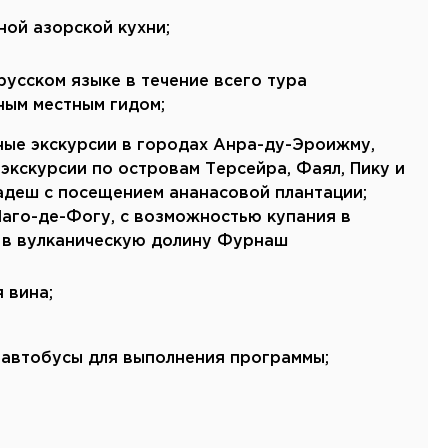
Канарские острова
ной азорской кухни;
Смотреть все
усском языке в течение всего тура
Балтийские круизы
ным местным гидом;
Арктические круизы
ные экскурсии в городах Анра-ду-Эроижму,
экскурсии по островам Терсейра, Фаял, Пику и
дадеш с посещением ананасовой плантации;
Лаго-де-Фогу, с возможностью купания в
я в вулканическую долину Фурнаш
 вина;
автобусы для выполнения программы;