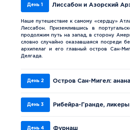
Лиссабон и Азорский Ар
День 1
Наше путешествие к самому «сердцу» Атла
Лиссабон. Приземлившись в португальс
продолжим путь на запад, в сторону Амер
словно случайно оказавшаяся посреди бе
архипелаг и его главный остров Сан-Ми
Делгада.
Остров Сан-Мигел: анан
День 2
Рибейра-Гранде, ликеры 
День 3
Фурнаш
День 4