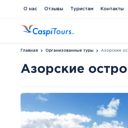
О нас
Отзывы
Туристам
Контакты
Главная
Организованные туры
Азорские ос
Азорские остро
Венгрия
Литва
Кипр
Сл
Будапешт
Бирштонас
Протарас
Пи
Хайдусобосло
Друскининкай
Хевиз
Паланга
Шарвар