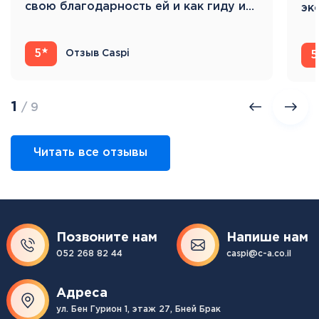
свою благодарность ей и как гиду и…
эк
Ис
5
Отзыв Caspi
5
1
/ 9
Читать все отзывы
Позвоните нам
Напише нам
052 268 82 44
caspi@c-a.co.il
Адреса
ул. Бен Гурион 1, этаж 27, Бней Брак