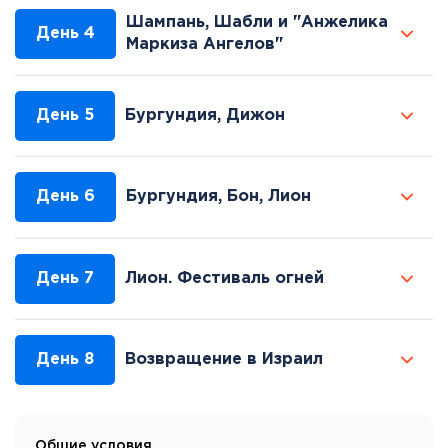
Шампань, Шабли и "Анжелика
День 4
Маркиза Ангелов"
День 5
Бургундия, Дижон
День 6
Бургундия, Бон, Лион
День 7
Лион. Фестиваль огней
День 8
Возвращение в Израил
Общие условия