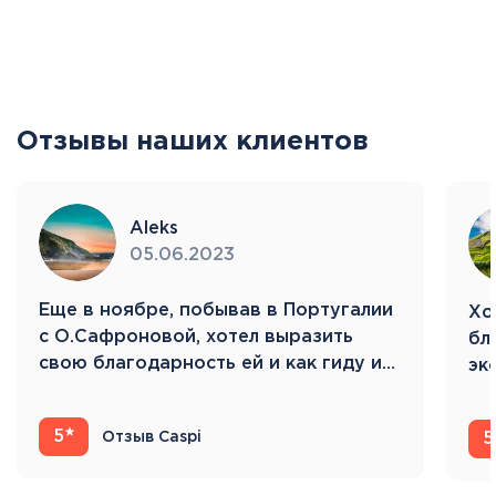
Отзывы наших клиентов
Aleks
05.06.2023
Eще в ноябре, побывав в Португалии
Хо
с О.Сафроновой, хотел выразить
бл
свою благодарность ей и как гиду и…
эк
Ис
5
Отзыв Caspi
5