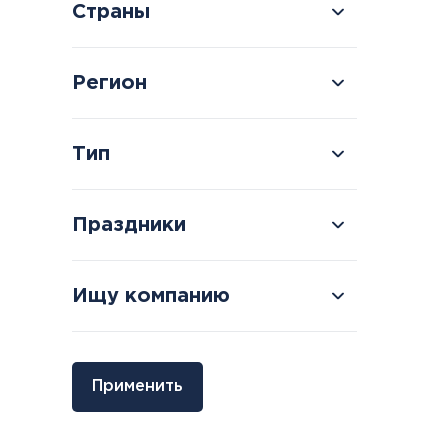
Страны
Регион
Болгария
Грузия
Тип
Велинград
Боржоми
Праздники
Ищу компанию
Применить