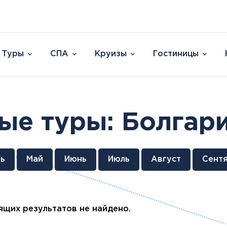
Туры
СПА
Круизы
Гостиницы
Отели
Страны и острова
David Dead Sea 
Австрия
Vert Hotel Dead
ые туры: Болгар
Аргентина
U Splash Resort E
Бельгия
Leonardo Plaza E
Великобритания
Leonardo Club Ei
овакия
Венгрия
Leonardo Privile
ь
Май
Июнь
Июль
Август
Сент
Вьетнам
Leonardo Club 
ештяны
Германия
Isla Brown Eilat
Европа
Азия
Афри
Голландия
Смотреть все
Австрия
ОАЭ
Марок
Гренландия
щих результатов не найдено.
Бельгия
Таиланд
Смотр
Греция
Великобритания
Южная Корея