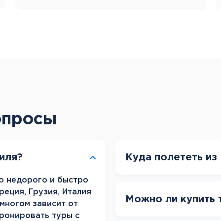
Канарские острова
Смотреть все
Балтийские круизы
Арктические круизы
опросы
иля?
Куда полететь из
но недорого и быстро
реция, Грузия, Италия
Можно ли купить 
 многом зависит от
бронировать туры с