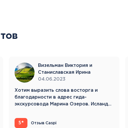
Тенерифе
Турция
Финляндия
Франция
Хорватия
тов
Черногория
Швеция
Шотландия
Эстония
Южная Корея
Визельман Виктория и
Смотреть все
Станиславская Ирина
04.06.2023
Хотим выразить слова восторга и
благодарности в адрес гида-
экскурсовода Марина Озеров. Исландия
Регионы плавания
22.05.23-31.05.23 Это…
Полярный Круг
Северная Америка
5
Отзыв Caspi