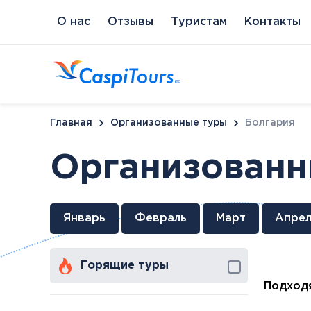
О нас
Отзывы
Туристам
Контакты
Главная
Организованные туры
Болгария
Организованн
Венгрия
Литва
Кипр
Сл
Январь
Февраль
Март
Апрел
Будапешт
Бирштонас
Протарас
Пи
Хайдусобосло
Друскининкай
Горящие туры
Хевиз
Паланга
Шарвар
Подходя