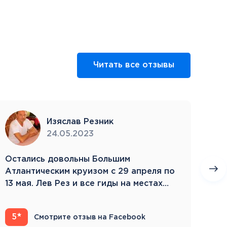
Читать все отзывы
Изяслав Резник
24.05.2023
Остались довольны Большим
Пое
Атлантическим круизом с 29 апреля по
бла
13 мая. Лев Рез и все гиды на местах
Зам
компетентны…
5
4
Смотрите отзыв на Facebook