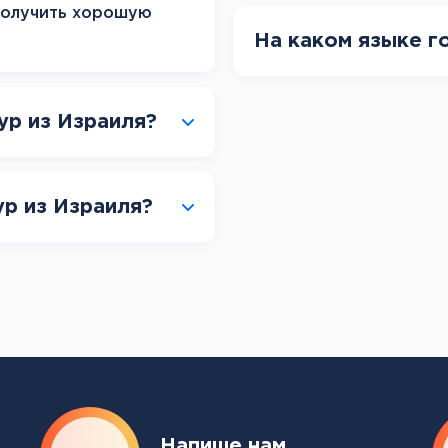
получить хорошую
На каком языке г
ур из Израиля?
ур из Израиля?
Напише нам