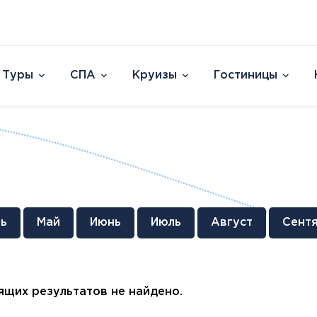
Туры
СПА
Круизы
Гостиницы
Отели
Страны и острова
David Dead Sea 
Австрия
Vert Hotel Dead
Аргентина
U Splash Resort E
Бельгия
Leonardo Plaza E
Великобритания
Leonardo Club Ei
овакия
Венгрия
Leonardo Privile
ь
Май
Июнь
Июль
Август
Сент
Вьетнам
Leonardo Club 
ештяны
Германия
Isla Brown Eilat
Европа
Азия
Афри
Голландия
Смотреть все
Австрия
ОАЭ
Марок
Гренландия
щих результатов не найдено.
Бельгия
Таиланд
Смотр
Греция
Великобритания
Южная Корея