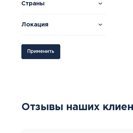
Страны
Локация
Болгария
Грузия
Применить
Велинград
Боржоми
Отзывы наших клиен