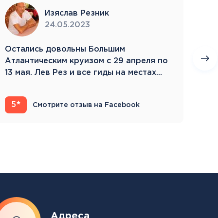
Изяслав Резник
24.05.2023
Остались довольны Большим
Пое
Атлантическим круизом с 29 апреля по
бла
13 мая. Лев Рез и все гиды на местах
Зам
компетентны…
5
4
Смотрите отзыв на Facebook
Адреса