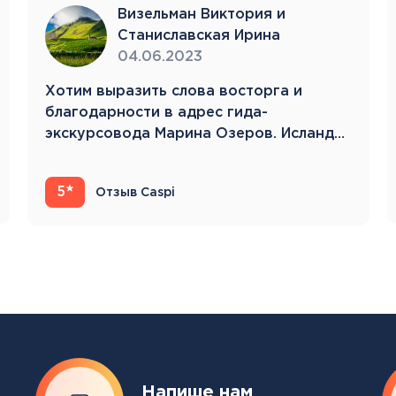
Тенерифе
Визельман Виктория и
Турция
Станиславская Ирина
Финляндия
04.06.2023
Франция
Хотим выразить слова восторга и
Хорватия
благодарности в адрес гида-
Черногория
экскурсовода Марина Озеров. Исландия
Швеция
22.05.23-31.05.23 Это…
Шотландия
Эстония
5
Отзыв Caspi
Южная Корея
Смотреть все
Регионы плавания
Полярный Круг
Северная Америка
Напише нам