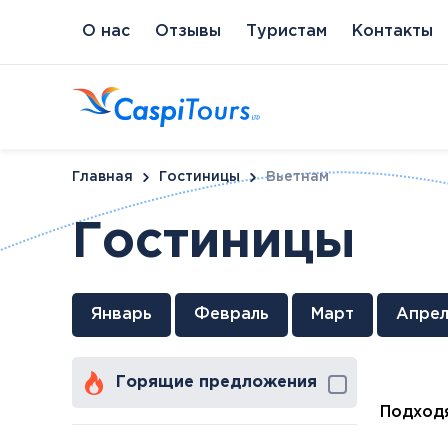
О нас
Отзывы
Туристам
Контакты
Главная
Гостиницы
Вьетнам
Гостиницы
Венгрия
Литва
Кипр
Сл
Январь
Февраль
Март
Апрел
Будапешт
Бирштонас
Протарас
Пи
Хайдусобосло
Друскининкай
Горящие предложения
Хевиз
Паланга
Шарвар
Подходя