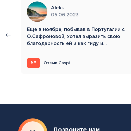
Aleks
05.06.2023
нии
Eще в ноябре, побывав в Португалии с
й.
О.Сафроновой, хотел выразить свою
благодарность ей и как гиду и…
5
Отзыв Caspi
Позвоните нам