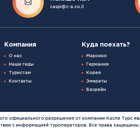
Канарские острова
caspi@c-a.co.il
Смотреть все
Балтийские круизы
Арктические круизы
Компания
Куда поехать?
О нас
Марокко
Наши гиды
Германия
Туристам
Корея
Контакты
Эмираты
Бахрейн
ого официального разрешения от компании Каспи Турс яв
тствии с информацией туроператоров. Все права защищены