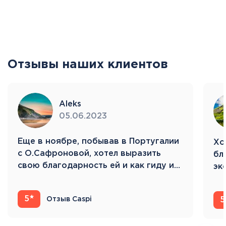
Отзывы наших клиентов
Aleks
05.06.2023
Eще в ноябре, побывав в Португалии
Хо
с О.Сафроновой, хотел выразить
бл
свою благодарность ей и как гиду и…
эк
Ис
5
Отзыв Caspi
5