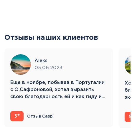
Отзывы наших клиентов
Aleks
05.06.2023
Eще в ноябре, побывав в Португалии
Хо
с О.Сафроновой, хотел выразить
бл
свою благодарность ей и как гиду и…
эк
Ис
5
Отзыв Caspi
5