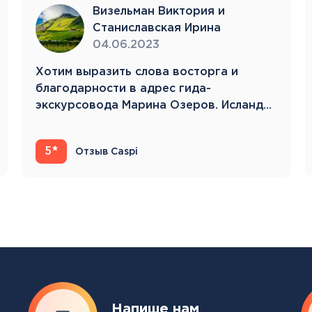
Тенерифе
Визельман Виктория и
Турция
Станиславская Ирина
Финляндия
04.06.2023
Франция
Хотим выразить слова восторга и
Хорватия
благодарности в адрес гида-
Черногория
экскурсовода Марина Озеров. Исландия
Швеция
22.05.23-31.05.23 Это…
Шотландия
Эстония
5
Отзыв Caspi
Южная Корея
Смотреть все
Регионы плавания
Полярный Круг
Северная Америка
Напише нам