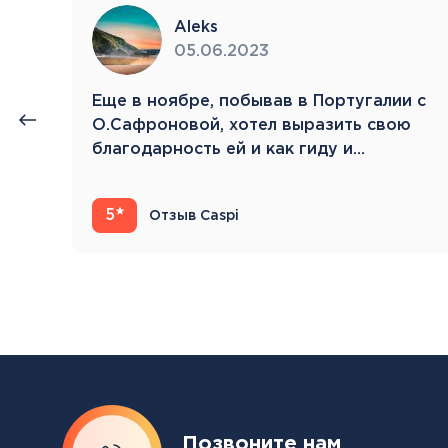
Aleks
05.06.2023
нии
Eще в ноябре, побывав в Португалии с
й.
О.Сафроновой, хотел выразить свою
благодарность ей и как гиду и…
5
Отзыв Caspi
Позвоните нам