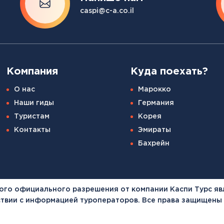
Канарские острова
caspi@c-a.co.il
Смотреть все
Балтийские круизы
Арктические круизы
Компания
Куда поехать?
О нас
Марокко
Наши гиды
Германия
Туристам
Корея
Контакты
Эмираты
Бахрейн
ого официального разрешения от компании Каспи Турс яв
тствии с информацией туроператоров. Все права защищены