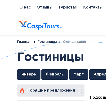
О нас
Отзывы
Туристам
Контакты
Главная
Гостиницы
Скандинавия
Гостиницы
Венгрия
Литва
Кипр
Сл
Январь
Февраль
Март
Апрел
Будапешт
Бирштонас
Протарас
Пи
Хайдусобосло
Друскининкай
Горящие предложения
Хевиз
Паланга
Шарвар
Подходя