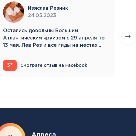
Изяслав Резник
24.05.2023
Остались довольны Большим
Пое
Атлантическим круизом с 29 апреля по
бла
13 мая. Лев Рез и все гиды на местах
Зам
компетентны…
5
4
Смотрите отзыв на Facebook
Адреса