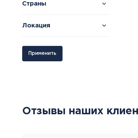
Страны
Локация
Болгария
Грузия
Применить
Велинград
Боржоми
Отзывы наших клиен