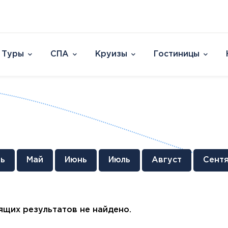
Туры
СПА
Круизы
Гостиницы
Отели
Страны и острова
David Dead Sea 
Австрия
Vert Hotel Dead
Аргентина
U Splash Resort E
Бельгия
Leonardo Plaza E
Великобритания
Leonardo Club Ei
овакия
Венгрия
Leonardo Privile
ь
Май
Июнь
Июль
Август
Сент
Вьетнам
Leonardo Club 
ештяны
Германия
Isla Brown Eilat
Европа
Азия
Афри
Голландия
Смотреть все
Австрия
ОАЭ
Марок
Гренландия
щих результатов не найдено.
Бельгия
Таиланд
Смотр
Греция
Великобритания
Южная Корея