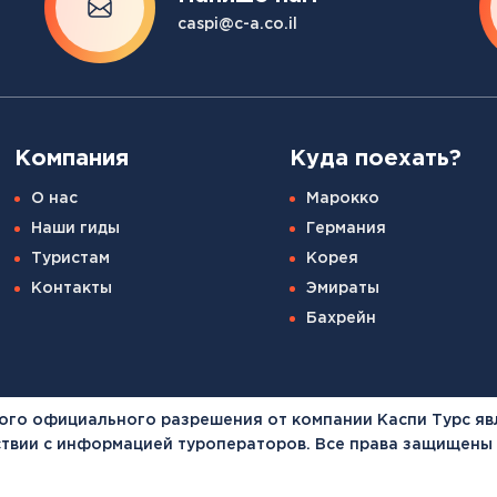
Канарские острова
caspi@c-a.co.il
Смотреть все
Балтийские круизы
Арктические круизы
Компания
Куда поехать?
О нас
Марокко
Наши гиды
Германия
Туристам
Корея
Контакты
Эмираты
Бахрейн
ого официального разрешения от компании Каспи Турс яв
тствии с информацией туроператоров. Все права защищены