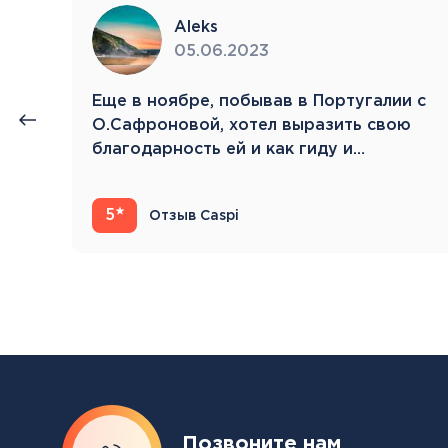
Aleks
05.06.2023
нии
Eще в ноябре, побывав в Португалии с
й.
О.Сафроновой, хотел выразить свою
благодарность ей и как гиду и…
5
Отзыв Caspi
Позвоните нам