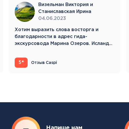
Тенерифе
Визельман Виктория и
Турция
Станиславская Ирина
Финляндия
04.06.2023
Франция
Хотим выразить слова восторга и
Хорватия
благодарности в адрес гида-
Черногория
экскурсовода Марина Озеров. Исландия
Швеция
22.05.23-31.05.23 Это…
Шотландия
Эстония
5
Отзыв Caspi
Южная Корея
Смотреть все
Регионы плавания
Полярный Круг
Северная Америка
Напише нам