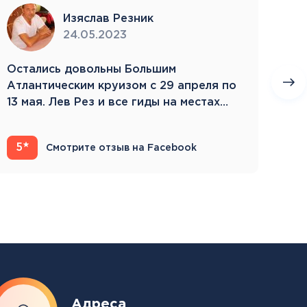
Изяслав Резник
24.05.2023
Остались довольны Большим
Пое
Атлантическим круизом с 29 апреля по
бла
13 мая. Лев Рез и все гиды на местах
Зам
компетентны…
5
4
Смотрите отзыв на Facebook
Адреса