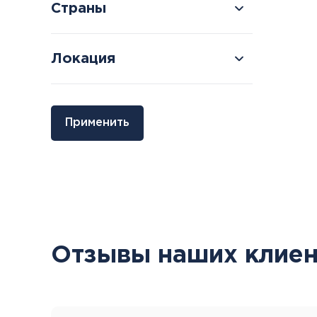
Страны
Локация
Болгария
Грузия
Применить
Велинград
Боржоми
Отзывы наших клиен