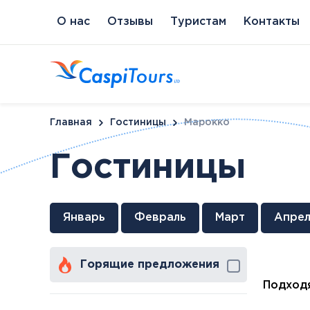
О нас
Отзывы
Туристам
Контакты
Главная
Гостиницы
Марокко
Гостиницы
Венгрия
Литва
Кипр
Сл
Январь
Февраль
Март
Апрел
Будапешт
Бирштонас
Протарас
Пи
Хайдусобосло
Друскининкай
Горящие предложения
Хевиз
Паланга
Шарвар
Подходя