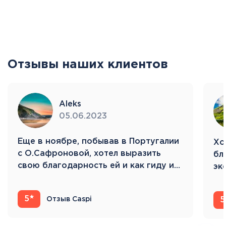
Отзывы наших клиентов
Aleks
05.06.2023
Eще в ноябре, побывав в Португалии
Хо
с О.Сафроновой, хотел выразить
бл
свою благодарность ей и как гиду и…
эк
Ис
5
Отзыв Caspi
5