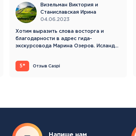
Тенерифе
Визельман Виктория и
Турция
Станиславская Ирина
Финляндия
04.06.2023
Франция
Хотим выразить слова восторга и
Хорватия
благодарности в адрес гида-
Черногория
экскурсовода Марина Озеров. Исландия
Швеция
22.05.23-31.05.23 Это…
Шотландия
Эстония
5
Отзыв Caspi
Южная Корея
Смотреть все
Регионы плавания
Полярный Круг
Северная Америка
Напише нам