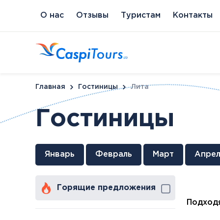
О нас
Отзывы
Туристам
Контакты
Главная
Гостиницы
Лита
Гостиницы
Венгрия
Литва
Кипр
Сл
Январь
Февраль
Март
Апрел
Будапешт
Бирштонас
Протарас
Пи
Хайдусобосло
Друскининкай
Горящие предложения
Хевиз
Паланга
Шарвар
Подходя