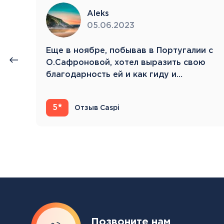
Aleks
05.06.2023
нии
Eще в ноябре, побывав в Португалии с
й.
О.Сафроновой, хотел выразить свою
благодарность ей и как гиду и…
5
Отзыв Caspi
Позвоните нам