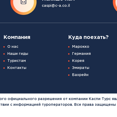
Канарские острова
caspi@c-a.co.il
Смотреть все
Балтийские круизы
Арктические круизы
Компания
Куда поехать?
О нас
Марокко
Наши гиды
Германия
Туристам
Корея
Контакты
Эмираты
Бахрейн
ого официального разрешения от компании Каспи Турс яв
тствии с информацией туроператоров. Все права защищены