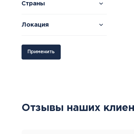
Страны
Локация
Болгария
Грузия
Применить
Велинград
Боржоми
Отзывы наших клиен