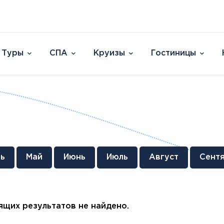
Туры
СПА
Круизы
Гостиницы
Отели
Страны и острова
David Dead Sea 
Австрия
Vert Hotel Dead
Аргентина
U Splash Resort E
Бельгия
Leonardo Plaza E
Великобритания
Leonardo Club Ei
овакия
Венгрия
Leonardo Privile
ь
Май
Июнь
Июль
Август
Сент
Вьетнам
Leonardo Club 
ештяны
Германия
Isla Brown Eilat
Европа
Азия
Афри
Голландия
Смотреть все
Австрия
ОАЭ
Марок
Гренландия
щих результатов не найдено.
Бельгия
Таиланд
Смотр
Греция
Великобритания
Южная Корея