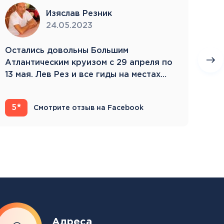
Изяслав Резник
24.05.2023
Остались довольны Большим
Пое
Атлантическим круизом с 29 апреля по
бла
13 мая. Лев Рез и все гиды на местах
Зам
компетентны…
5
4
Смотрите отзыв на Facebook
Адреса