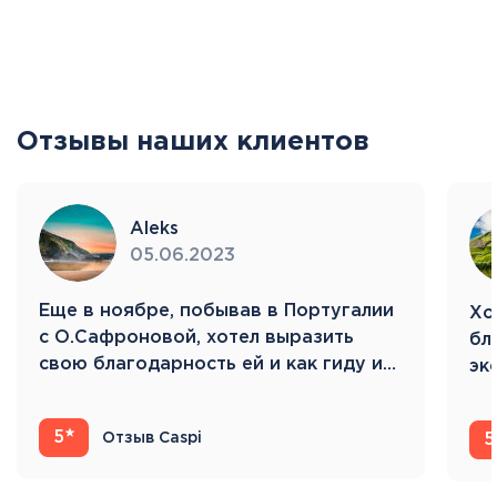
Отзывы наших клиентов
Aleks
05.06.2023
Eще в ноябре, побывав в Португалии
Хо
с О.Сафроновой, хотел выразить
бл
свою благодарность ей и как гиду и…
эк
Ис
5
Отзыв Caspi
5