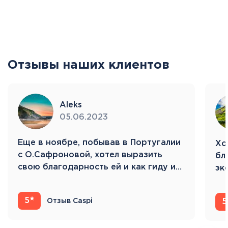
Отзывы наших клиентов
Aleks
05.06.2023
Eще в ноябре, побывав в Португалии
Хо
с О.Сафроновой, хотел выразить
бл
свою благодарность ей и как гиду и…
эк
Ис
5
Отзыв Caspi
5