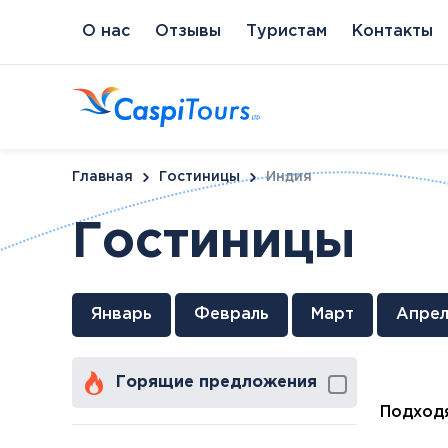
О нас
Отзывы
Туристам
Контакты
Главная
Гостиницы
Индия
Гостиницы
Венгрия
Литва
Кипр
Сл
Январь
Февраль
Март
Апрел
Будапешт
Бирштонас
Протарас
Пи
Хайдусобосло
Друскининкай
Горящие предложения
Хевиз
Паланга
Шарвар
Подходя