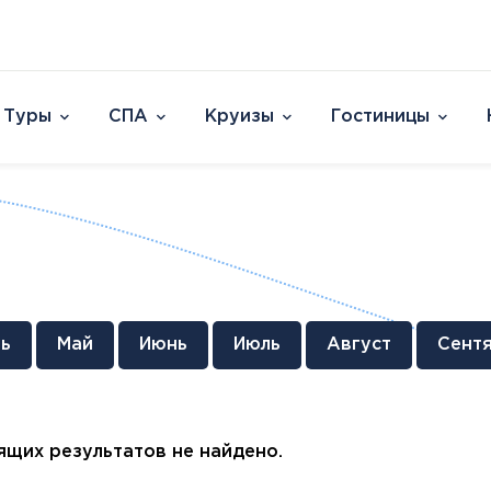
Туры
СПА
Круизы
Гостиницы
Отели
Страны и острова
David Dead Sea 
Австрия
Vert Hotel Dead
Аргентина
U Splash Resort E
Бельгия
Leonardo Plaza E
Великобритания
Leonardo Club Ei
овакия
Венгрия
Leonardo Privile
ь
Май
Июнь
Июль
Август
Сент
Вьетнам
Leonardo Club 
ештяны
Германия
Isla Brown Eilat
Европа
Азия
Афри
Голландия
Смотреть все
Австрия
ОАЭ
Марок
Гренландия
щих результатов не найдено.
Бельгия
Таиланд
Смотр
Греция
Великобритания
Южная Корея