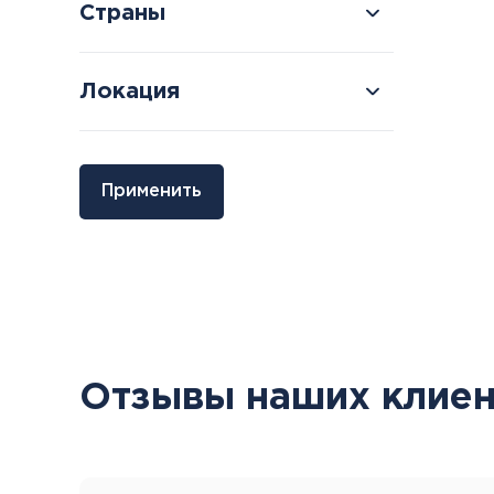
Страны
Локация
Болгария
Грузия
Применить
Велинград
Боржоми
Отзывы наших клиен