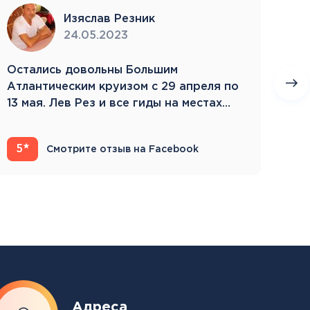
Изяслав Резник
24.05.2023
Остались довольны Большим
Пое
Атлантическим круизом с 29 апреля по
бла
13 мая. Лев Рез и все гиды на местах
Зам
компетентны…
5
4
Смотрите отзыв на Facebook
Адреса