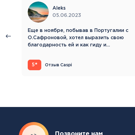
Aleks
05.06.2023
нии
Eще в ноябре, побывав в Португалии с
й.
О.Сафроновой, хотел выразить свою
благодарность ей и как гиду и…
5
Отзыв Caspi
Позвоните нам