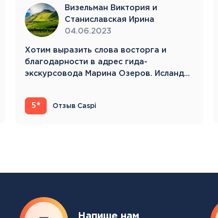
Тенерифе
Визельман Виктория и
Турция
Станиславская Ирина
Финляндия
04.06.2023
Франция
Хотим выразить слова восторга и
Хорватия
благодарности в адрес гида-
Черногория
экскурсовода Марина Озеров. Исландия
Швеция
22.05.23-31.05.23 Это…
Шотландия
Эстония
5
Отзыв Caspi
Южная Корея
Смотреть все
Регионы плавания
Полярный Круг
Северная Америка
Напише нам