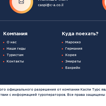
Канарские острова
caspi@c-a.co.il
Смотреть все
Балтийские круизы
Арктические круизы
Компания
Куда поехать?
О нас
Марокко
Наши гиды
Германия
Туристам
Корея
Контакты
Эмираты
Бахрейн
ого официального разрешения от компании Каспи Турс яв
тствии с информацией туроператоров. Все права защищены