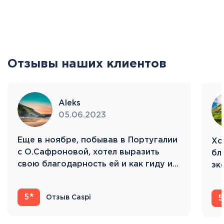
Отзывы наших клиентов
Aleks
05.06.2023
Eще в ноябре, побывав в Португалии
Хо
с О.Сафроновой, хотел выразить
бл
свою благодарность ей и как гиду и…
эк
Ис
5
Отзыв Caspi
5