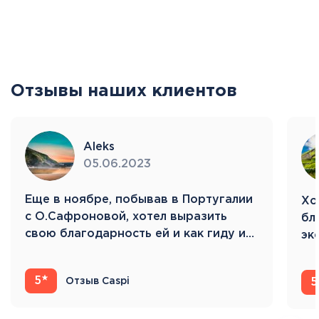
Отзывы наших клиентов
Aleks
05.06.2023
Eще в ноябре, побывав в Португалии
Хо
с О.Сафроновой, хотел выразить
бл
свою благодарность ей и как гиду и…
эк
Ис
5
Отзыв Caspi
5