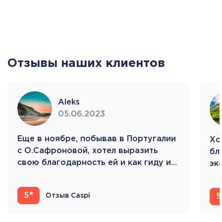
Отзывы наших клиентов
Aleks
05.06.2023
Eще в ноябре, побывав в Португалии
Хо
с О.Сафроновой, хотел выразить
бл
свою благодарность ей и как гиду и…
эк
Ис
5
Отзыв Caspi
5