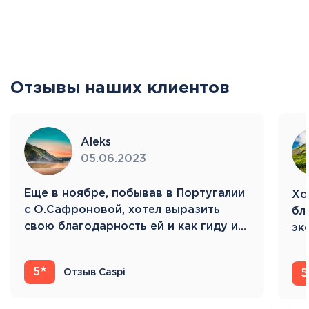
Отзывы наших клиентов
Aleks
05.06.2023
Eще в ноябре, побывав в Португалии
Хо
с О.Сафроновой, хотел выразить
бл
свою благодарность ей и как гиду и…
эк
Ис
5
Отзыв Caspi
5