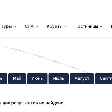
Туры
СПА
Круизы
Гостиницы
Отели
Страны и острова
David Dead Sea 
Австрия
Vert Hotel Dead
Аргентина
U Splash Resort E
Бельгия
Leonardo Plaza E
Великобритания
Leonardo Club Ei
овакия
Венгрия
Leonardo Privile
ь
Май
Июнь
Июль
Август
Сент
Вьетнам
Leonardo Club 
ештяны
Германия
Isla Brown Eilat
Европа
Азия
Афри
Голландия
Смотреть все
Австрия
ОАЭ
Марок
Гренландия
щих результатов не найдено.
Бельгия
Таиланд
Смотр
Греция
Великобритания
Южная Корея