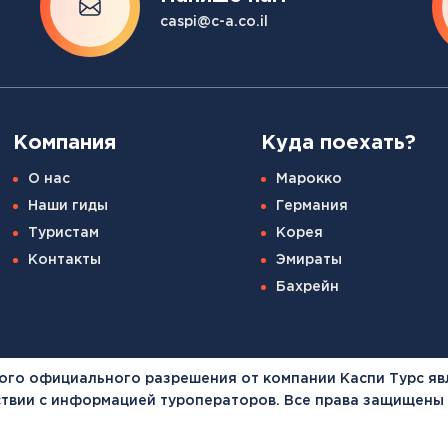
Канарские острова
caspi@c-a.co.il
Смотреть все
Балтийские круизы
Арктические круизы
Компания
Куда поехать?
О нас
Марокко
Наши гиды
Германия
Туристам
Корея
Контакты
Эмираты
Бахрейн
ого официального разрешения от компании Каспи Турс яв
тствии с информацией туроператоров. Все права защищены