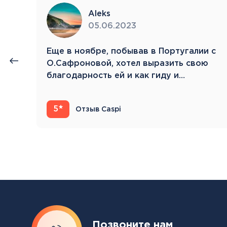
Aleks
05.06.2023
нии
Eще в ноябре, побывав в Португалии с
й.
О.Сафроновой, хотел выразить свою
благодарность ей и как гиду и…
5
Отзыв Caspi
Позвоните нам