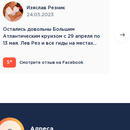
Изяслав Резник
24.05.2023
Остались довольны Большим
Пое
Атлантическим круизом с 29 апреля по
бла
13 мая. Лев Рез и все гиды на местах
Зам
компетентны…
5
4
Смотрите отзыв на Facebook
Адреса