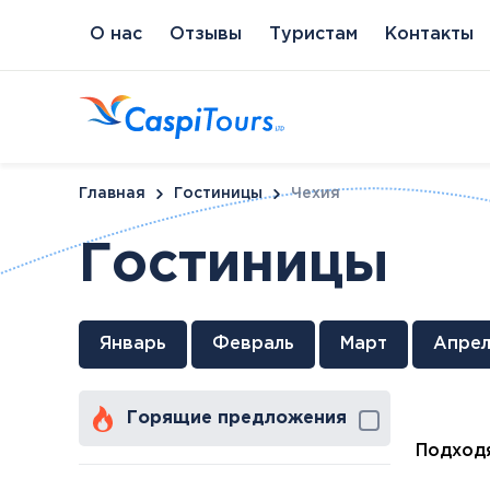
О нас
Отзывы
Туристам
Контакты
Главная
Гостиницы
Чехия
Гостиницы
Венгрия
Литва
Кипр
Сл
Январь
Февраль
Март
Апрел
Будапешт
Бирштонас
Протарас
Пи
Хайдусобосло
Друскининкай
Горящие предложения
Хевиз
Паланга
Шарвар
Подходя