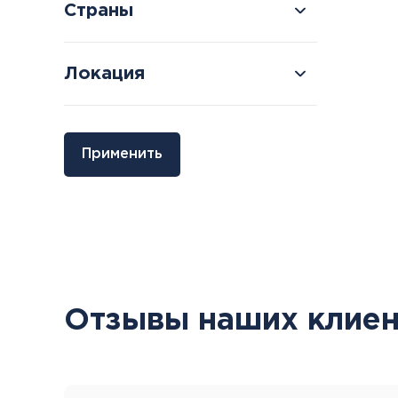
Страны
Локация
Болгария
Грузия
Применить
Велинград
Боржоми
Отзывы наших клиен