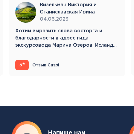
Тенерифе
Визельман Виктория и
Турция
Станиславская Ирина
Финляндия
04.06.2023
Франция
Хотим выразить слова восторга и
Хорватия
благодарности в адрес гида-
Черногория
экскурсовода Марина Озеров. Исландия
Швеция
22.05.23-31.05.23 Это…
Шотландия
Эстония
5
Отзыв Caspi
Южная Корея
Смотреть все
Регионы плавания
Полярный Круг
Северная Америка
Напише нам