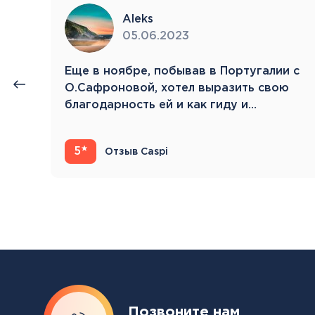
Aleks
05.06.2023
нии
Eще в ноябре, побывав в Португалии с
й.
О.Сафроновой, хотел выразить свою
благодарность ей и как гиду и…
5
Отзыв Caspi
Позвоните нам