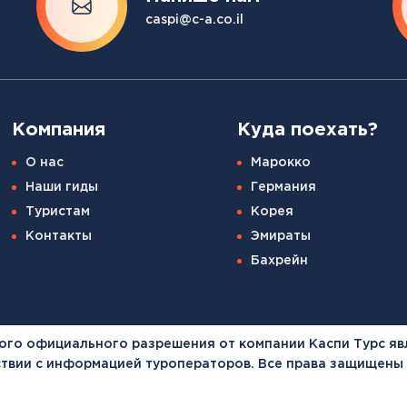
Канарские острова
caspi@c-a.co.il
Смотреть все
Балтийские круизы
Арктические круизы
Компания
Куда поехать?
О нас
Марокко
Наши гиды
Германия
Туристам
Корея
Контакты
Эмираты
Бахрейн
ого официального разрешения от компании Каспи Турс яв
тствии с информацией туроператоров. Все права защищены