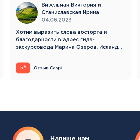
Тенерифе
Визельман Виктория и
Турция
Станиславская Ирина
Финляндия
04.06.2023
Франция
Хотим выразить слова восторга и
Хорватия
благодарности в адрес гида-
Черногория
экскурсовода Марина Озеров. Исландия
Швеция
22.05.23-31.05.23 Это…
Шотландия
Эстония
5
Отзыв Caspi
Южная Корея
Смотреть все
Регионы плавания
Полярный Круг
Северная Америка
Напише нам