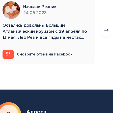
Изяслав Резник
24.05.2023
Остались довольны Большим
Пое
Атлантическим круизом с 29 апреля по
бла
13 мая. Лев Рез и все гиды на местах
Зам
компетентны…
5
4
Смотрите отзыв на Facebook
Адреса