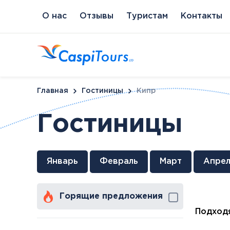
О нас
Отзывы
Туристам
Контакты
Главная
Гостиницы
Кипр
Гостиницы
Венгрия
Литва
Кипр
Сл
Январь
Февраль
Март
Апрел
Будапешт
Бирштонас
Протарас
Пи
Хайдусобосло
Друскининкай
Горящие предложения
Хевиз
Паланга
Шарвар
Подходя