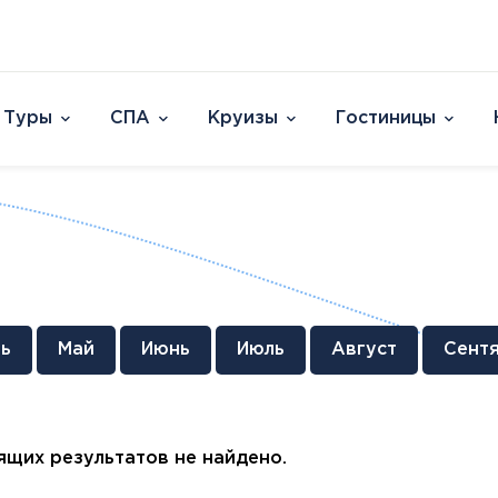
Туры
СПА
Круизы
Гостиницы
Отели
Страны и острова
David Dead Sea 
Австрия
Vert Hotel Dead
Аргентина
U Splash Resort E
Бельгия
Leonardo Plaza E
Великобритания
Leonardo Club Ei
овакия
Венгрия
Leonardo Privile
ь
Май
Июнь
Июль
Август
Сент
Вьетнам
Leonardo Club 
ештяны
Германия
Isla Brown Eilat
Европа
Азия
Афри
Голландия
Смотреть все
Австрия
ОАЭ
Марок
Гренландия
щих результатов не найдено.
Бельгия
Таиланд
Смотр
Греция
Великобритания
Южная Корея