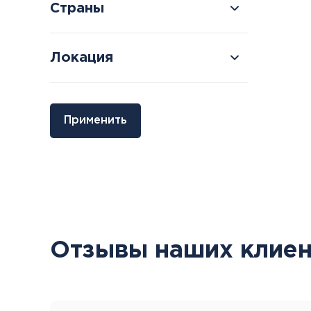
Страны
Локация
Болгария
Грузия
Применить
Велинград
Боржоми
Отзывы наших клиен