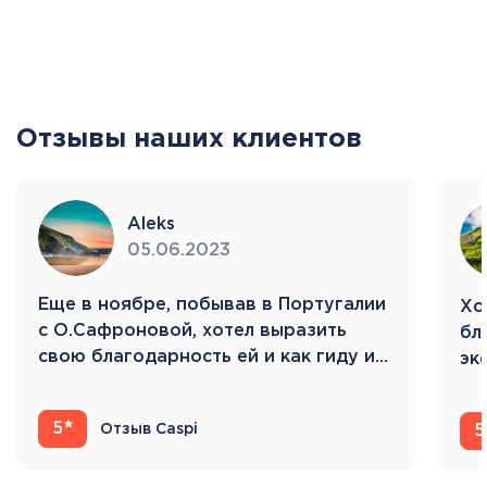
Отзывы наших клиентов
Aleks
05.06.2023
Eще в ноябре, побывав в Португалии
Хо
с О.Сафроновой, хотел выразить
бл
свою благодарность ей и как гиду и…
эк
Ис
5
Отзыв Caspi
5