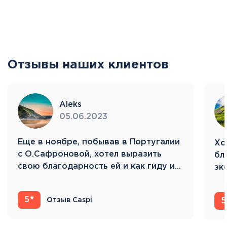
Отзывы наших клиентов
Aleks
05.06.2023
Eще в ноябре, побывав в Португалии
Хо
с О.Сафроновой, хотел выразить
бл
свою благодарность ей и как гиду и…
эк
Ис
5
Отзыв Caspi
5