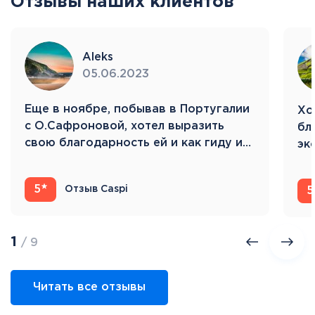
Отзывы наших клиентов
Aleks
05.06.2023
Eще в ноябре, побывав в Португалии
Хо
с О.Сафроновой, хотел выразить
бл
свою благодарность ей и как гиду и…
эк
Ис
5
Отзыв Caspi
5
1
/ 9
Читать все отзывы