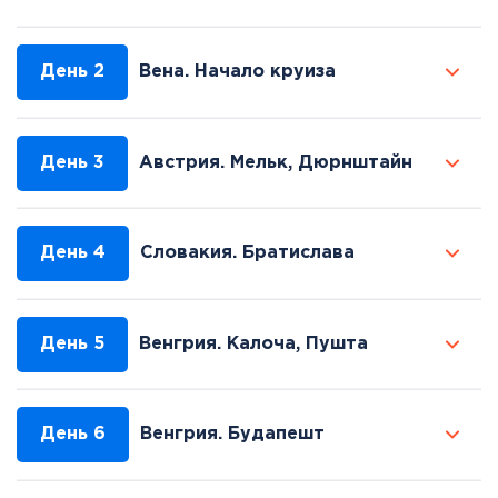
День 2
Вена. Начало круиза
День 3
Австрия. Мельк, Дюрнштайн
День 4
Словакия. Братислава
День 5
Венгрия. Калоча, Пушта
День 6
Венгрия. Будапешт