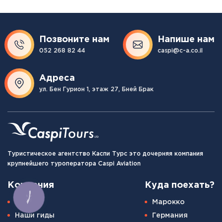
Позвоните нам
Напише нам
052 268 82 44
caspi@c-a.co.il
Адреса
ул. Бен Гурион 1, этаж 27, Бней Брак
Туристическое агентство Каспи Турс это дочерняя компания
крупнейшего туроператора Caspi Aviation
Компания
Куда поехать?
КНОПКА
СВЯЗИ
О нас
Марокко
Наши гиды
Германия