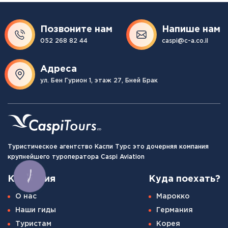
Позвоните нам
Напише нам
052 268 82 44
caspi@c-a.co.il
Адреса
ул. Бен Гурион 1, этаж 27, Бней Брак
Туристическое агентство Каспи Турс это дочерняя компания
крупнейшего туроператора Caspi Aviation
КНОПКА
Компания
Куда поехать?
СВЯЗИ
О нас
Марокко
Наши гиды
Германия
Туристам
Корея