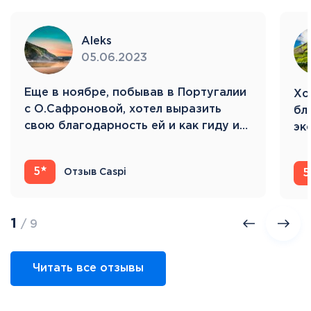
Aleks
05.06.2023
Eще в ноябре, побывав в Португалии
Хо
с О.Сафроновой, хотел выразить
бл
свою благодарность ей и как гиду и…
эк
Ис
5
Отзыв Caspi
5
1
/ 9
Читать все отзывы