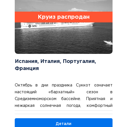
борту MSC Grandiosa.
Круиз распродан
Испания, Италия, Португалия,
Франция
Октябрь в дни праздника Суккот означает
настоящий «бархатный» сезон в
Средиземноморском бассейне. Приятная и
нежаркая солнечная погода, комфортный
отпуск без интенсивности и шума. В это время
года Италия прекрасна – и мы в ожидании
Детали
хорошей погоды мы вылетаем в итальянскую