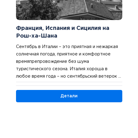
Франция, Испания и Сицилия на
Рош-ха-Шана
Сентябрь в Италии – это приятная и нежаркая
солнечная погода, приятное и комфортное
времяпрепровождение без шума
туристического сезона. Италия хороша в
любое время года – но сентябрьский ветерок и
выходные дни Рош-ха-Шана делают
путешествие прекрасным! Наш самолет
Детали
приземлится в Риме, и после проверки
паспортов мы отправимся на экскурсию в одно
из красивейших столичных предместий –
Кастелли Романи. Нас ждет прекрасная
панорама живописных римских холмов,
прогулка по Кастель-Гандольфо, где находится