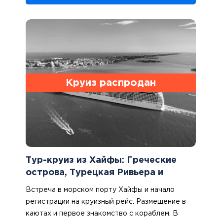
область Ломбардия. После проверки паспортов
и получения багажа отправимся на отдых в
гостиницу.
1 ночь в области Ломбардия.
Круиз распродан
Тур-круиз из Хайфы: Греческие
острова, Турецкая Ривьера и
Афины
Встреча в морском порту Хайфы и начало
регистрации на круизный рейс. Размещение в
каютах и первое знакомство с кораблем. В