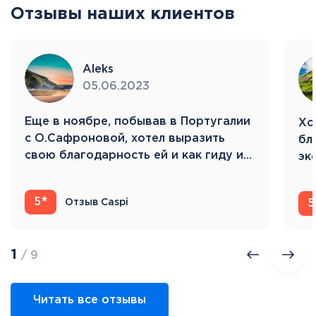
Отзывы наших клиентов
летняя резиденция Папы Римского. Завершив
экскурсию, отправимся в порт Чивитавекья и
поднимемся на борт элегантного круизного
лайнера. Размещение в каютах и первое
Aleks
знакомство с огромным кораблем. Выходим в
05.06.2023
море – наш круиз начинается! 7 ночей на борту
MSC Seaside.
Eще в ноябре, побывав в Португалии
Хо
с О.Сафроновой, хотел выразить
бл
свою благодарность ей и как гиду и…
эк
Ис
5
Отзыв Caspi
5
1
/ 9
Читать все отзывы