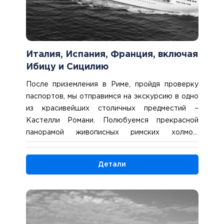
Италия, Испания, Франция, включая
Ибицу и Сицилию
После приземления в Риме, пройдя проверку
паспортов, мы отправимся на экскурсию в одно
из красивейших столичных предместий –
Кастелли Романи. Полюбуемся прекрасной
панорамой живописных римских холмов,
погуляем по Кастель-Гандольфо, где находится
летняя резиденция Папы Римского. Увидим
Детали
Неми, полюбуемся самыми красивыми
пейзажами области Лацио, а после экскурсии
направимся в морской порт и пройдем
регистрацию на круиз. Размещение в каютах и
первое знакомство с кораблем. 7 ночей на