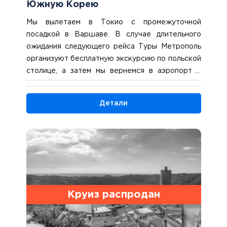
Южную Корею
Мы вылетаем в Токио с промежуточной
посадкой в Варшаве. В случае длительного
ожидания следующего рейса Туры Метрополь
организуют бесплатную экскурсию по польской
столице, а затем мы вернемся в аэропорт и
продолжим прямой полет в Токио. С учетом
разницы во времени наш самолет приземлится в
Детали
Японии вечером следующего дня, и после
прохождения необходимых формальностей мы
отправимся на отдых в гостиницу. 2 ночи в
Токио.
Круиз распродан