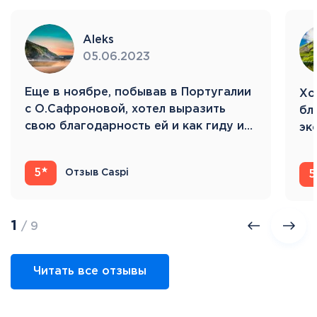
Aleks
05.06.2023
Eще в ноябре, побывав в Португалии
Хо
с О.Сафроновой, хотел выразить
бл
свою благодарность ей и как гиду и…
эк
Ис
5
Отзыв Caspi
5
1
/ 9
Читать все отзывы