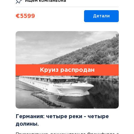
Ищем компаньона
€
5599
Детали
Круиз распродан
Германия: четыре реки - четыре
долины.