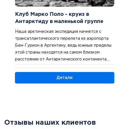
Клуб Марко Поло - круиз в
Антарктиду в маленькой группе
Наша арктическая экспедиция начнется с
трансатлантического перелета из аэропорта
Бен-Гурион в Аргентину, ведь южные пределы
этой страны находятся на самом близком
расстоянии от Антарктического континента.
Мы вылетаем в Буэнос-Айрес с промежуточной
посадкой в Европе, и, с учетом разницы часовых
Детали
поясов, приземлимся в столице Аргентины
вечером этого же дня. Размещение в гостинице.
1 ночь в Буэнос-Айресе.
Отзывы наших клиентов