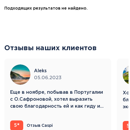
Подходящих результатов не найдено.
Отзывы наших клиентов
Aleks
05.06.2023
Eще в ноябре, побывав в Португалии
Хо
с О.Сафроновой, хотел выразить
бл
свою благодарность ей и как гиду и…
эк
Ис
5
Отзыв Caspi
5