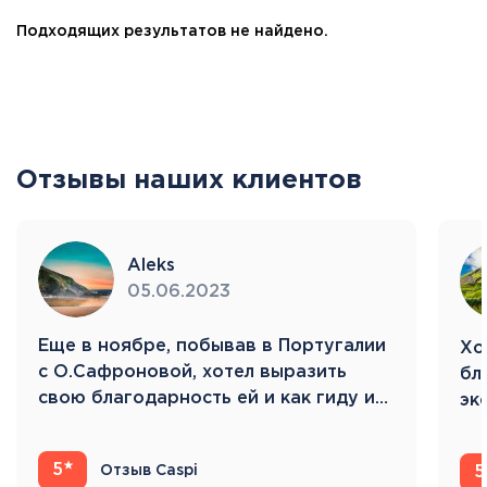
Подходящих результатов не найдено.
Отзывы наших клиентов
Aleks
05.06.2023
Eще в ноябре, побывав в Португалии
Хо
с О.Сафроновой, хотел выразить
бл
свою благодарность ей и как гиду и…
эк
Ис
5
Отзыв Caspi
5